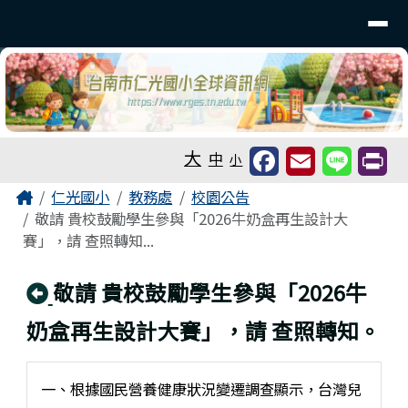
台南市仁光國小全球資訊網
導覽列
跳至主內容區
工具列
大
中
小
頁尾區域
主內容區域
Home
仁光國小
教務處
校園公告
敬請 貴校鼓勵學生參與「2026牛奶盒再生設計大
賽」，請 查照轉知...
回上頁
敬請 貴校鼓勵學生參與「2026牛
奶盒再生設計大賽」，請 查照轉知。
一、根據國民營養健康狀況變遷調查顯示，台灣兒