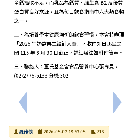
童鈣攝取不足，而乳品為鈣質、維生素 B2 及優質
蛋白質良好來源，且為每日飲食指南中六大類食物
之一。
二、為培養學童健康均衡的飲食習慣，本會特辦理
「2026 牛奶盒再生設計大賽」，收件即日起至民
國 115 年 6 月 30 日截止，詳細辦法如附件簡章。
三、聯絡人：董氏基金會食品營養中心張專員，
(02)2776-6133 分機 302 。
上一筆：轉知臺南市政府教育局提供「學校查獲電子
下一筆：
發布者
羅雅懷
216
2026-05-02 19:53:05