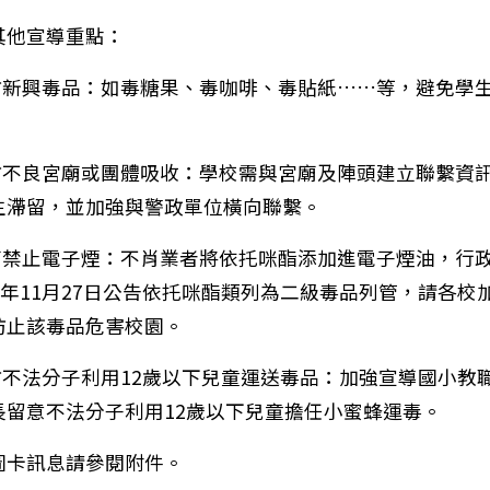
其他宣導重點：
慎防新興毒品：如毒糖果、毒咖啡、毒貼紙……等，避免學
慎防不良宮廟或團體吸收：學校需與宮廟及陣頭建立聯繫資
生滯留，並加強與警政單位橫向聯繫。
全面禁止電子煙：不肖業者將依托咪酯添加進電子煙油，行
13年11月27日公告依托咪酯類列為二級毒品列管，請各校
防止該毒品危害校園。
：公告臺南市仁光國小學生服裝儀容規定。
慎防不法分子利用12歲以下兒童運送毒品：加強宣導國小教
長留意不法分子利用12歲以下兒童擔任小蜜蜂運毒。
圖卡訊息請參閱附件。