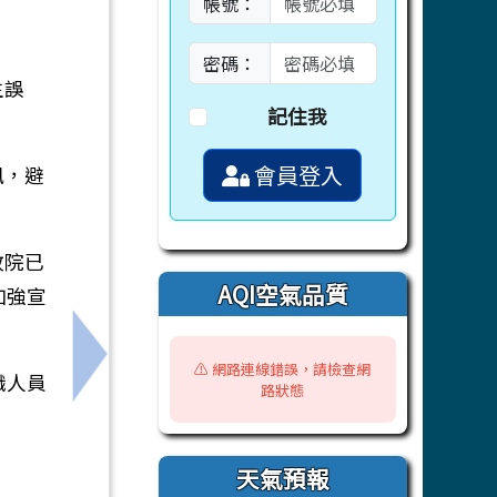
帳號：
密碼：
生誤
記住我
會員登入
訊，避
政院已
AQI空氣品質
加強宣
下一筆：敬請 貴校鼓勵學生參與「2026牛奶
⚠️ 網路連線錯誤，請檢查網
職人員
路狀態
天氣預報