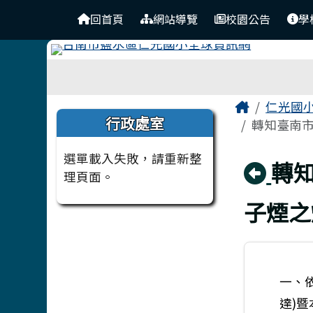
台南市仁光國小全球資訊
導覽列
跳至主內容區
回首頁
網站導覽
校園公告
學
工具列
頁尾區域
主內容
Home
仁光國
左邊區域內容
行政處室
轉知臺南市
選單載入失敗，請重新整
回
轉
理頁面。
子煙之
一、依
達)