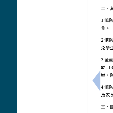
二、
1.
食。
2.
免學
3.
於1
導，
上一筆
4.
及家
三、