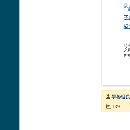
1
之
pn
發布者
學務組
發布日期
瀏覽次數
139