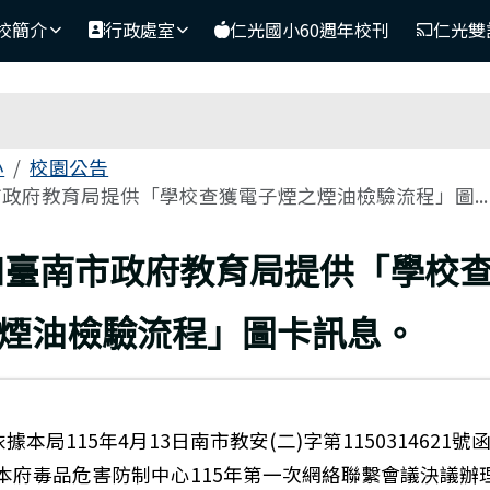
網
校簡介
行政處室
仁光國小60週年校刊
仁光雙
區域
小
校園公告
政府教育局提供「學校查獲電子煙之煙油檢驗流程」圖...
上頁
知臺南市政府教育局提供「學校
煙油檢驗流程」圖卡訊息。
據本局115年4月13日南市教安(二)字第1150314621號函
暨本府毒品危害防制中心115年第一次網絡聯繫會議決議辦