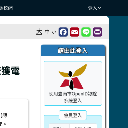
語校網
登入
大
中
小
右邊區域內容
請由此登入
查獲電
使用臺南市OpenID認證
系統登入
(諒
會員登入
理。