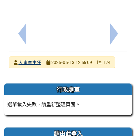
上一筆：行政院人事行政總處檢送修正之「天然災害停止
下一筆：
發布者
人事室主任
124
2026-05-13 12:56:09
發布日期
瀏覽次數
左邊區域內容
行政處室
選單載入失敗，請重新整理頁面。
右邊區域內容
請由此登入