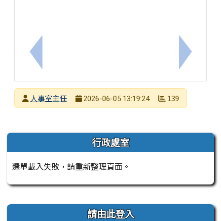
上一筆：教師多元法律諮詢服務
下一筆：
發布者
人事室主任
139
2026-06-05 13:19:24
發布日期
瀏覽次數
左邊區域內容
行政處室
選單載入失敗，請重新整理頁面。
右邊區域內容
請由此登入