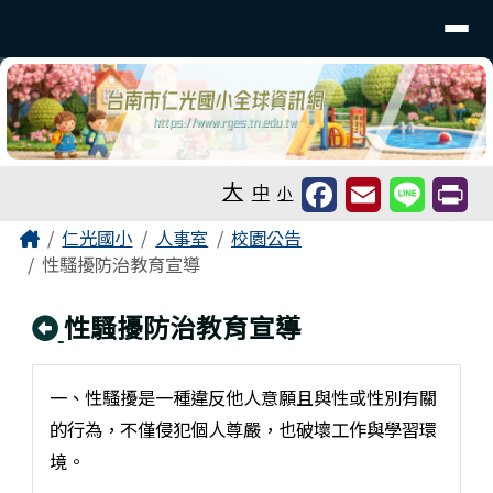
台南市仁光國小全球資訊網
導覽列
跳至主內容區
工具列
大
中
小
頁尾區域
主內容區域
Home
仁光國小
人事室
校園公告
性騷擾防治教育宣導
回上頁
性騷擾防治教育宣導
一、性騷擾是一種違反他人意願且與性或性別有關
的行為，不僅侵犯個人尊嚴，也破壞工作與學習環
境。