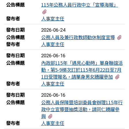
公告標題
115年公務人員行政中立「宣導海報」
有1個附檔
發布者
人事室主任
發布日期
2026-06-24
有
公告標題
公務人員及兼行政教師勤休制度宣導
發布者
人事室主任
發布日期
2026-06-16
公告標題
內政部115年「遇見心動時」單身聯誼活
動，第5-9梯次訂於115年6月22日至7月
有3
1日受理報名，請單身男女踴躍參加
發布者
人事室主任
發布日期
2026-06-16
公告標題
公務人員保障暨培訓委員會辦理115年行
政中立宣導暨抽獎活動，請同仁踴躍參
有2個附檔
與
發布者
人事室主任