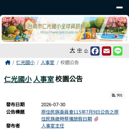
台南市仁光國小全球資訊網
導覽列
跳至主內容區
工具列
大
中
小
頁尾區域
主內容區域
Home
仁光國小
人事室
校園公告
仁光國小
人事室
校園公告
901
新聞列表
發布日期
2026-07-30
公告標題
原住民族委員會115年7月9日公告之原
有1個附檔
住民族歲時祭儀放假日期
發布者
人事室主任