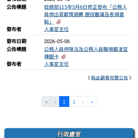
公告標題
銓敘部115年5月6日修正發布「公務人
員傑出貢獻獎遴薦 選拔審議及表揚要
有4個附檔
點」
發布者
人事室主任
發布日期
2026-05-06
公告標題
公務人員保障法及公務人員職場霸凌宣
有5個附檔
傳圖卡
發布者
人事室主任
《
點此觀看完整公告
》
(目前頁次)
下一頁
最後頁
«
‹
1
2
›
»
左邊區域內容
行政處室