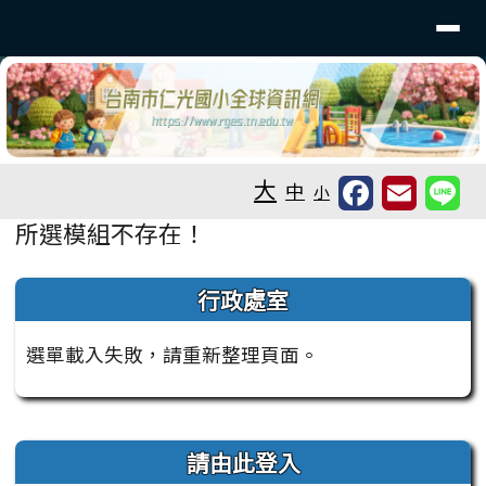
台南市仁光國小全球資訊網
導覽列
跳至主內容區
工具列
大
中
小
頁尾區域
主內容區域
所選模組不存在！
左邊區域內容
行政處室
選單載入失敗，請重新整理頁面。
右邊區域內容
請由此登入