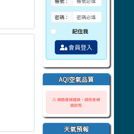
帳號：
密碼：
記住我
會員登入
AQI空氣品質
⚠️ 網路連線錯誤，請檢查網
路狀態
天氣預報