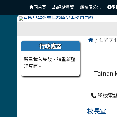
台南市仁光國小全球資訊
導覽列
跳至主內容區
回首頁
網站導覽
校園公告
學
工具列
頁尾區域
主內容
Home
仁光國
左邊區域內容
行政處室
選單載入失敗，請重新整
理頁面。
Tainan 
學校電話：
校長室