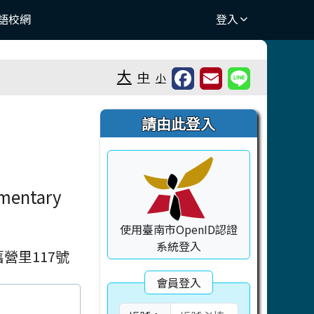
語校網
登入
大
中
小
右邊區域內容
請由此登入
ementary
使用臺南市OpenID認證
系統登入
營里117號
會員登入