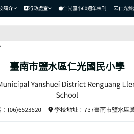
網
校簡介
行政處室
仁光國小60週年校刊
仁光雙
區域
小
臺南市鹽水區仁光國民小學
Municipal Yanshuei District Renguang El
School
(06)6523620
學校地址：737臺南市鹽水區舊