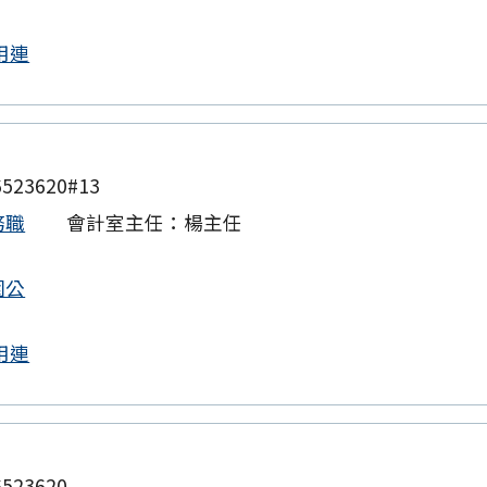
用連
523620#13
務職
會計室主任：楊主任
園公
用連
523620