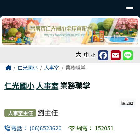
台南市仁光國小全球資訊網
導覽列
跳至主內容區
工具列
大
中
小
頁尾區域
主內容區域
Home
仁光國小
人事室
業務職掌
仁光國小
人事室
業務職掌
282
劉主任
人事室主任
電話： (06)6523620
網電： 152051